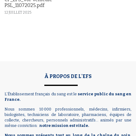
PSL_11072025.pdf
12 JUILLET 2025
À PROPOS DE L'EFS
L’Établissement français du sang est le
service public du sang en
France.
Nous sommes 10 000 professionnels, médecins, infirmiers,
biologistes, techniciens de laboratoire, pharmaciens, équipes de
collecte, chercheurs, personnels administratifs… animés par une
même conviction :
notre mission est vitale.
Nous sommes présents tout au long de la chaîne du soin.