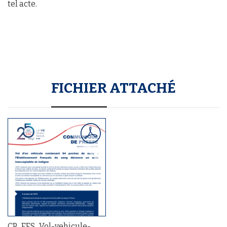
tel acte.
FICHIER ATTACHÉ
CP_EFS_Vol-vehicule-