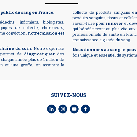
 public du sang en France.
collecte de produits sanguins en
produits sanguins, tissus et cellul
ins, infirmiers, biologistes,
savoir-faire pour
innover
et dév
quipes de collecte, chercheurs,
qui bénéficieront au plus vite aux
me conviction :
notre mission est
professionnels de santé en Franc
connaissance aiguisée du sang.
chaîne du soin.
Notre expertise
Nous donnons au sang le pouv
s permet de
diagnostiquer
des
fois unique et essentiel du systèm
chaque année plus de 1 million de
on ou une greffe, en assurant la
SUIVEZ-NOUS