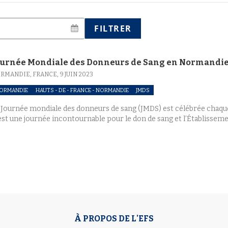
FILTRER
ournée Mondiale des Donneurs de Sang en Normandi
RMANDIE, FRANCE,
9 JUIN 2023
ORMANDIE
HAUTS - DE - FRANCE - NORMANDIE
JMDS
 Journée mondiale des donneurs de sang (JMDS) est célébrée chaque 
est une journée incontournable pour le don de sang et l’Établissemen
À PROPOS DE L'EFS