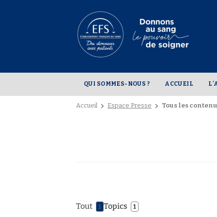
QUI SOMMES-NOUS ?
ACCUEIL
L'
Accueil
Espace Presse
Tous les conten
Tout
Topics
1
1