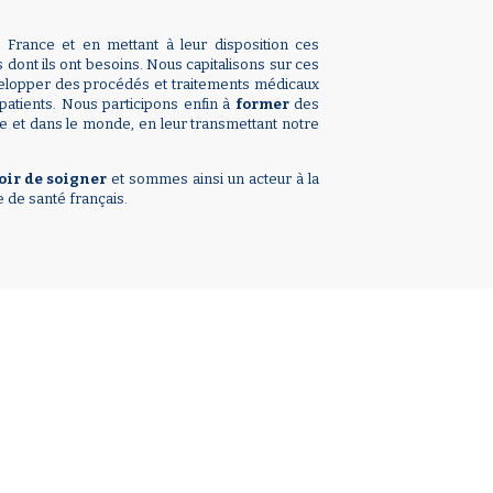
 France et en mettant à leur disposition ces
es dont ils ont besoins. Nous capitalisons sur ces
elopper des procédés et traitements médicaux
 patients. Nous participons enfin à
former
des
e et dans le monde, en leur transmettant notre
oir de soigner
et sommes ainsi un acteur à la
e de santé français.